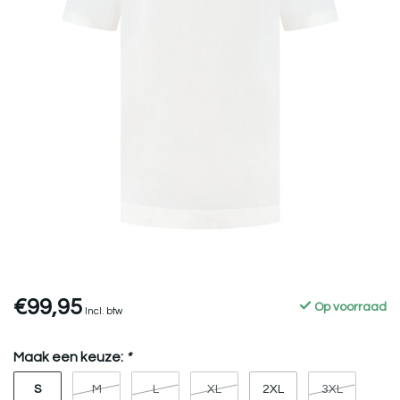
€99,95
Op voorraad
Incl. btw
Maak een keuze:
*
S
M
L
XL
2XL
3XL