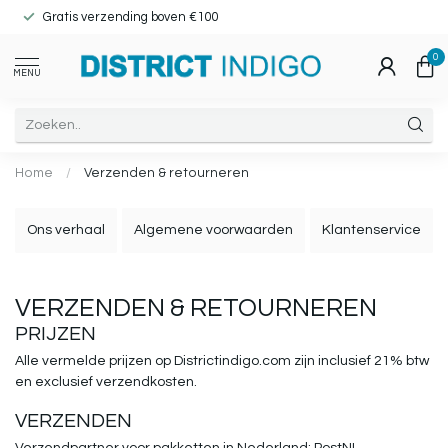
Gratis verzending boven €100
0
MENU
Home
/
Verzenden & retourneren
Ons verhaal
Algemene voorwaarden
Klantenservice
VERZENDEN & RETOURNEREN
PRIJZEN
Alle vermelde prijzen op Districtindigo.com zijn
inclusief
21% btw
en
exclusief
verzendkosten.
VERZENDEN
Verzendpartner voor pakketten in Nederland:
PostNL