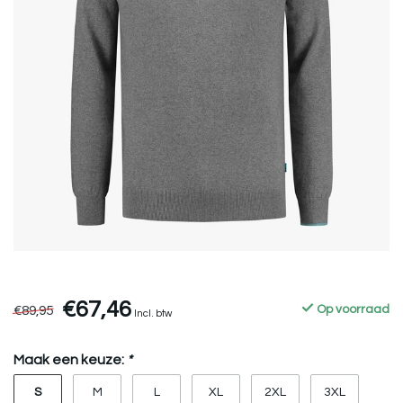
€67,46
€89,95
Op voorraad
Incl. btw
Maak een keuze:
*
S
M
L
XL
2XL
3XL