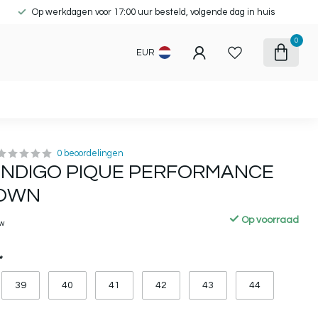
Op werkdagen voor 17:00 uur besteld, volgende dag in huis
0
EUR
0 beoordelingen
 INDIGO PIQUE PERFORMANCE
ROWN
Op voorraad
tw
*
39
40
41
42
43
44