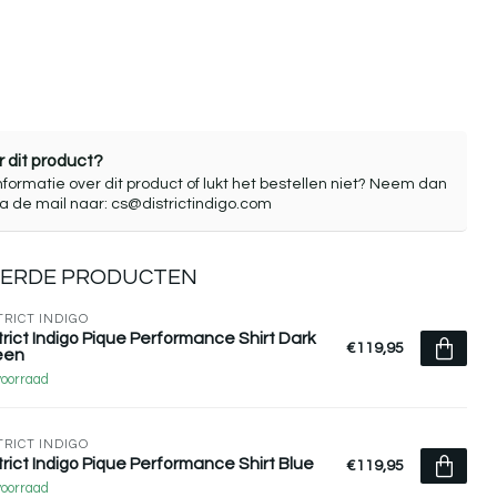
 dit product?
nformatie over dit product of lukt het bestellen niet? Neem dan
ia de mail naar:
cs@districtindigo.com
EERDE PRODUCTEN
TRICT INDIGO
trict Indigo Pique Performance Shirt Dark
€119,95
een
voorraad
TRICT INDIGO
trict Indigo Pique Performance Shirt Blue
€119,95
voorraad