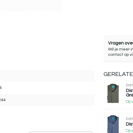
Vragen over
Wil je meer i
contact op v
GERELAT
DIS
4
Dis
Gr
244
Op 
DIS
Dis
Op 