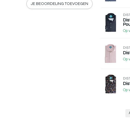
JE BEOORDELING TOEVOEGEN
DIS
Dis
Pou
Op 
DIS
Dis
Op 
DIS
Dis
Op 