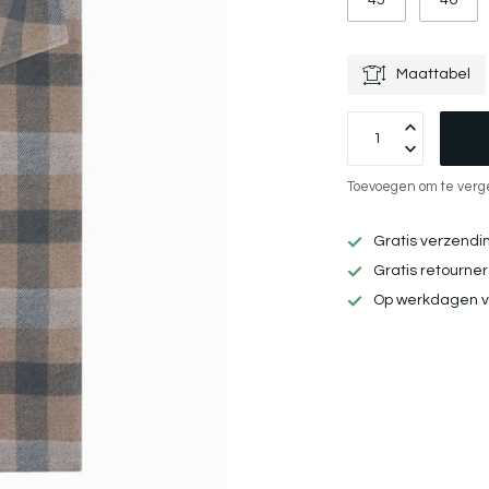
45
46
Maattabel
Toevoegen om te verg
Gratis verzendi
Gratis retourne
Op werkdagen vo