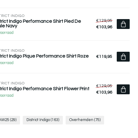
TRICT INDIGO
€129,95
trict Indigo Performance Shirt Pied De
le Navy
€103,96
voorraad
TRICT INDIGO
trict Indigo Pique Performance Shirt Roze
€119,95
voorraad
TRICT INDIGO
€129,95
trict Indigo Performance Shirt Flower Print
€103,96
voorraad
AW25
(29)
District Indigo
(163)
Overhemden
(75)