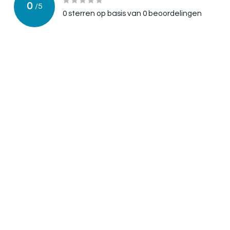
0
/
5
0
sterren op basis van
0
beoordelingen