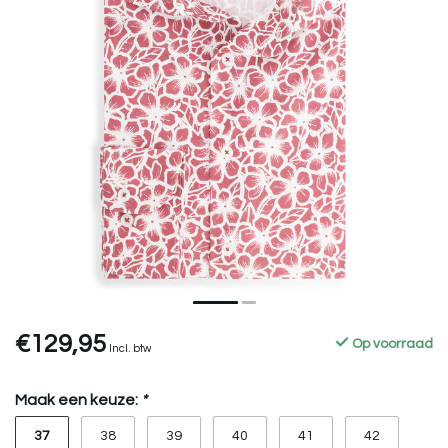
€129,95
Op voorraad
Incl. btw
Maak een keuze:
*
37
38
39
40
41
42