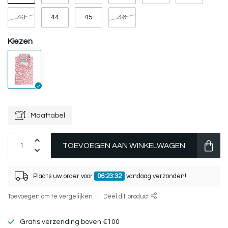
43
44
45
46
Kiezen
Maattabel
TOEVOEGEN AAN WINKELWAGEN
Plaats uw order voor
06:23:31
vandaag verzonden!
Toevoegen om te vergelijken
Deel dit product
Gratis verzending boven €100