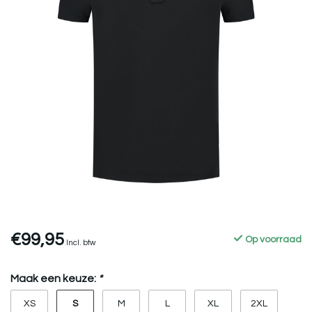
€99,95
Op voorraad
Incl. btw
Maak een keuze:
*
S
XS
M
L
XL
2XL