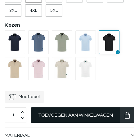
3XL
4XL
5XL
Kiezen
Maattabel
TOEVOEGEN AAN WINKELWAGEN
MATERIAAL