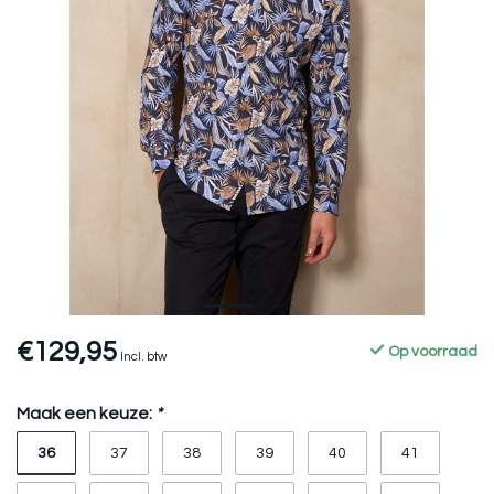
€129,95
Op voorraad
Incl. btw
Maak een keuze:
*
36
37
38
39
40
41