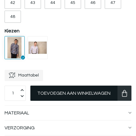
42
43
44
45
46
47
48
Kiezen
Maattabel
TOEVOEGEN AAN WINKELWAGEN
MATERIAAL
VERZORGING