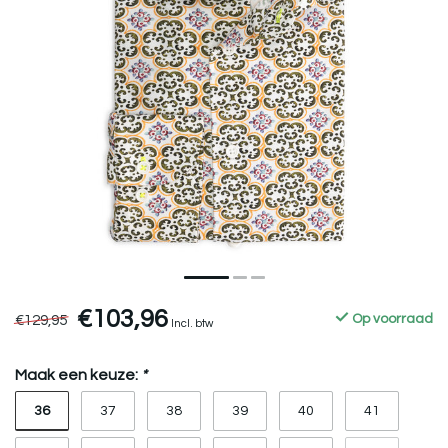
€103,96
€129,95
Op voorraad
Incl. btw
Maak een keuze:
*
36
37
38
39
40
41