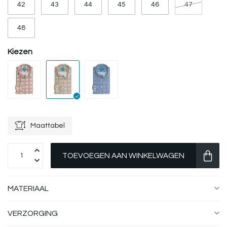
42
43
44
45
46
47
48
Kiezen
Maattabel
TOEVOEGEN AAN WINKELWAGEN
MATERIAAL
VERZORGING