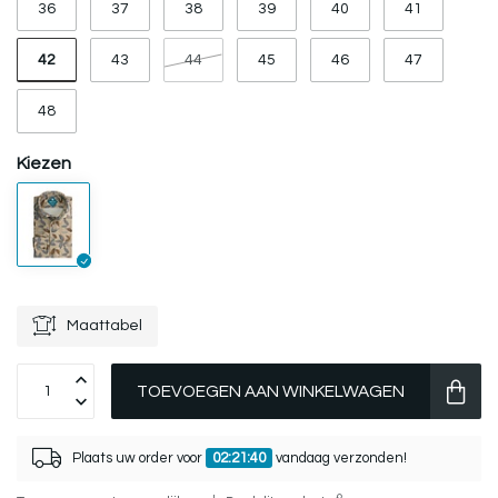
36
37
38
39
40
41
42
43
44
45
46
47
48
Kiezen
Maattabel
TOEVOEGEN AAN WINKELWAGEN
Plaats uw order voor
02:21:40
vandaag verzonden!