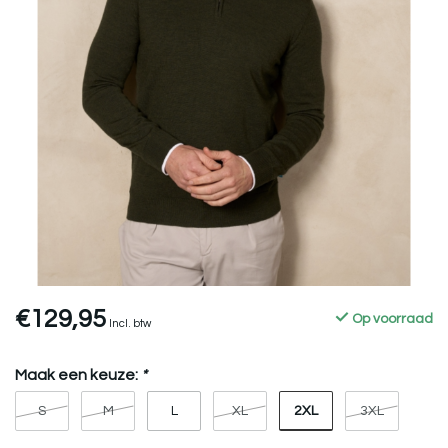
€129,95
Op voorraad
Incl. btw
Maak een keuze:
*
2XL
S
M
L
XL
3XL